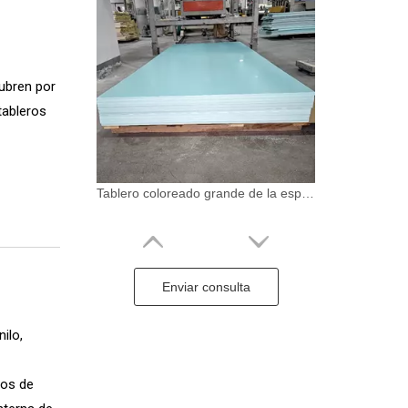
cubren por
tableros
Tablero coloreado grande de la espuma del PVC de la protuberancia del panel de la protuberancia del panel coextruido del PVC de Goldensign 1220*2440m m
Enviar consulta
ilo,
vos de