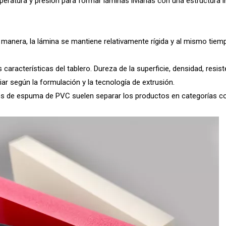
peratura y presión para formar láminas livianas con una estructura i
a manera, la lámina se mantiene relativamente rígida y al mismo tiem
racterísticas del tablero. Dureza de la superficie, densidad, resist
iar según la formulación y la tecnología de extrusión.
ros de espuma de PVC suelen separar los productos en categorías 