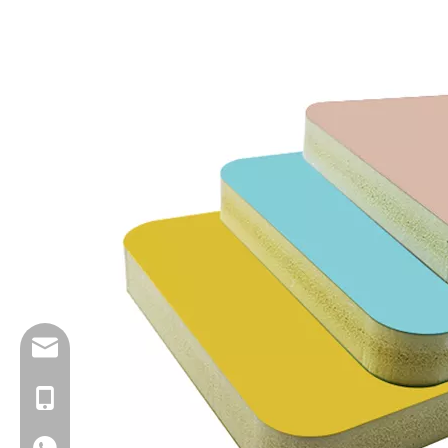
info@goldensign.net
+86 15221358016