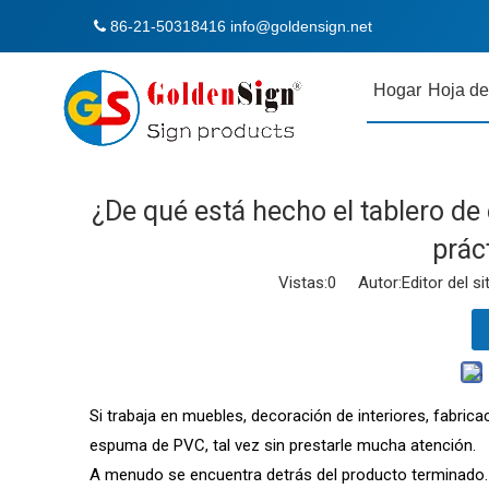
86-21-50318416
info@goldensign.net

Hogar
Hoja de
¿De qué está hecho el tablero de
prác
Vistas:
0
Autor:Editor del si
Si trabaja en muebles, decoración de interiores, fabrica
espuma de PVC, tal vez sin prestarle mucha atención.
A menudo se encuentra detrás del producto terminado. 