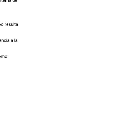
nterna de
po resulta
encia a la
como: