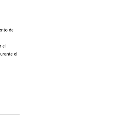
iento de
 el
urante el