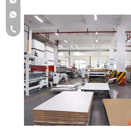
+86 15221358016
Teléfono fijo