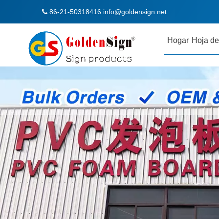
86-21-50318416
info@goldensign.net

Hogar
Hoja de