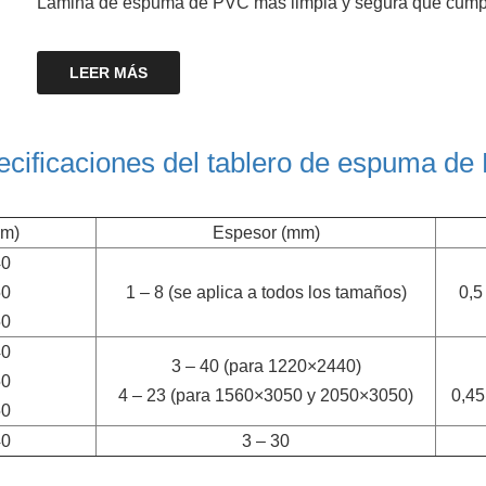
Lámina de espuma de PVC más limpia y segura que cumple
LEER MÁS
cificaciones del tablero de espuma d
m)
Espesor (mm)
40
50
1 – 8 (se aplica a todos los tamaños)
0,5
50
40
3 – 40 (para 1220×2440)
50
4 – 23 (para 1560×3050 y 2050×3050)
0,45
50
40
3 – 30