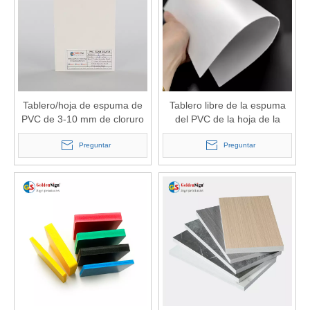
Tablero/hoja de espuma de
Tablero libre de la espuma
PVC de 3-10 mm de cloruro
del PVC de la hoja de la
de polivinilo
espuma del PVC de la divisa
Preguntar
de 3m m 5m m para hacer
Preguntar
publicidad de la impresión
UV