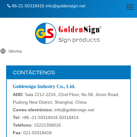
86-21-50318416
info@goldensign.net

Idioma
CONTÁCTENOS
Goldensign Industry Co., Ltd.
ADD:
Sala 2212-2216, 22nd Floor, No.58, Jinxin Road,
Pudong New District, Shanghai, China
Correo electrónico:
info@goldensign.net
Tel:
+86
-
21-50318416 50318414
Teléfono:
15221358016
Fax:
021-50318418