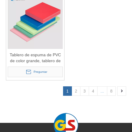
Tablero de espuma de PVC
de color grande, tablero de
espuma de PVC sin plomo,
tablero rígido de PVC
Preguntar
1220*2440
1
2
3
4
...
8