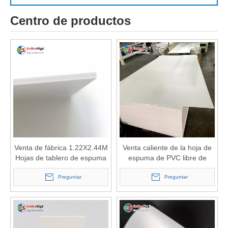
Centro de productos
Venta de fábrica 1.22X2.44M
Venta caliente de la hoja de
Hojas de tablero de espuma
espuma de PVC libre de
de PVC de color blanco
impresión/impresión UV Hoja
Preguntar
de PVC Sintra/impresión de
Preguntar
tablero de plástico