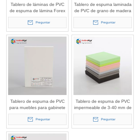
Tablero de láminas de PVC
Tablero de espuma laminada
de espuma de lámina Forex
de PVC de grano de madera
de PVC de color blanco de 1-
Goldensign para paneles de
40 mm
Preguntar
pared
Preguntar
Tablero de espuma de PVC
Tablero de espuma de PVC
para muebles para gabinete
impermeable de 3-40 mm de
Tablero de PVC Celuka
muebles blancos y de
Preguntar
colores
Preguntar