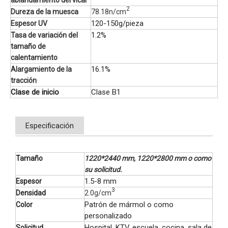
ablandamiento del vical
2
Dureza de la muesca
78.18n/cm
120-150g/pieza
Espesor UV
1.2%
Tasa de variación del
tamaño de
calentamiento
16.1%
Alargamiento de la
tracción
Clase de inicio
Clase B1
Especificación
Tamaño
1220*2440 mm, 1220*2800 mm o como
su solicitud.
1.5-8 mm
Espesor
3
Densidad
2.0g/cm
Patrón de mármol o como
Color
personalizado
Hospital, KTV, escuela, cocina, sala de
Solicitud