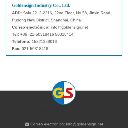
Goldensign Industry Co., Ltd.
ADD:
Sala 2212-2216, 22nd Floor, No.58, Jinxin Road,
Pudong New District, Shanghai, China
Correo electrónico:
info@goldensign.net
Tel:
+86
-
21-50318416 50318414
Teléfono:
15221358016
Fax:
021-50318418
Navegación rápida
Correo electrónico:
info@goldensign.net
