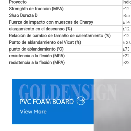
Proyecto
Índi
Strenghth de tracción (MPA)
≥12
Shao Dureza D
≥55
Fuerza de impacto con muescas de Charpy
≥14
alargamiento en el descanso (%)
≥12
Relación de cambio de tamaño de calentamiento (%)
≥12
Punto de ablandamiento del Vicat (%)
± 2.
punto de ablandamiento (℃)
≥73
resistencia a la flexión (MPA)
≥22
resistencia a la flexión (MPA)
≥22