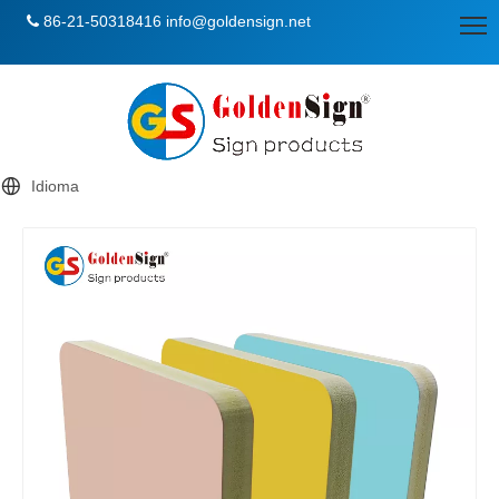
86-21-50318416
info@goldensign.net

Idioma