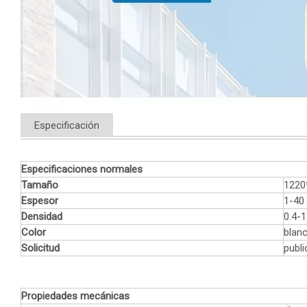
Especificación
Especificaciones normales
Tamaño
1220
Espesor
1-4
Densidad
0.4-
Color
blanc
Solicitud
publi
Propiedades mecánicas