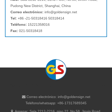
Pudong New District, Shanghai, China
Correo electrónico:
info@goldensign.net
Tel:
+86
-
21-50318416 50318414
Teléfono:
15221358016
Fax:
021-50318418
Navegación rápida
Correo electrónico:
info@goldensign.net

Teléfono/whatsapp: +86-17317689345
Agregar: ​Sala 2212-2216, piso 22, No.58, Jinxin Road,
