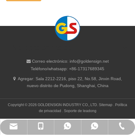
Navegación rápida
Correo electrónico:
info@goldensign.net

Teléfono/whatsapp: +86-17317689345
Agregar: ​Sala 2212-2216, piso 22, No.58, Jinxin Road,

nuevo distrito de Pudong, Shanghai, China
Copyright ©
2026
GOLDENSIGN INDUSTRY CO., LTD.
Sitemap
.
Política
de privacidad
. Soporte de
leadong
info@goldensign.net
+86 15221358016
+86 15221358016
Teléfono fijo