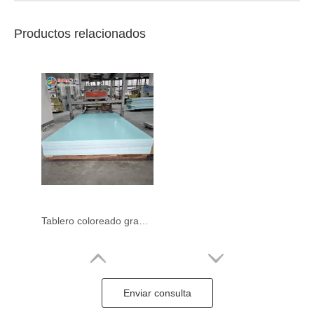
Productos relacionados
Tablero coloreado grande de la espuma del PVC de la protuberancia del panel de la protuberancia del panel coextruido del PVC de Goldensign 1220*2440m m
Enviar consulta