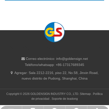
Navegación rápida
Correo electrónico:
info@goldensign.net

Teléfono/whatsapp: +86-17317689345
Agregar: ​Sala 2212-2216, piso 22, No.58, Jinxin Road,

nuevo distrito de Pudong, Shanghai, China
Copyright ©
2026
GOLDENSIGN INDUSTRY CO., LTD.
Sitemap
.
Política
de privacidad
. Soporte de
leadong