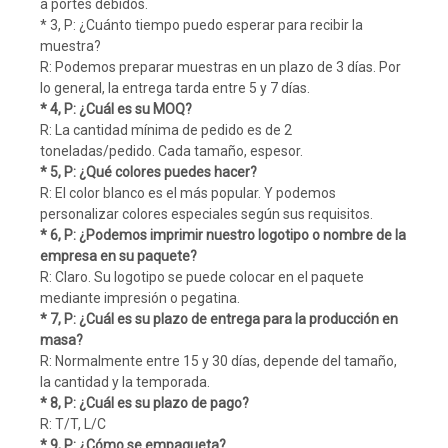
a portes debidos.
* 3, P: ¿Cuánto tiempo puedo esperar para recibir la
muestra?
R: Podemos preparar muestras en un plazo de 3 días. Por
lo general, la entrega tarda entre 5 y 7 días.
* 4, P: ¿Cuál es su MOQ?
R: La cantidad mínima de pedido es de 2
toneladas/pedido. Cada tamaño, espesor.
* 5, P: ¿Qué colores puedes hacer?
R: El color blanco es el más popular. Y podemos
personalizar colores especiales según sus requisitos.
* 6, P: ¿Podemos imprimir nuestro logotipo o nombre de la
empresa en su paquete?
R: Claro. Su logotipo se puede colocar en el paquete
mediante impresión o pegatina.
* 7, P: ¿Cuál es su plazo de entrega para la producción en
masa?
R: Normalmente entre 15 y 30 días, depende del tamaño,
la cantidad y la temporada.
* 8, P: ¿Cuál es su plazo de pago?
R: T/T, L/C
* 9, P: ¿Cómo se empaqueta?