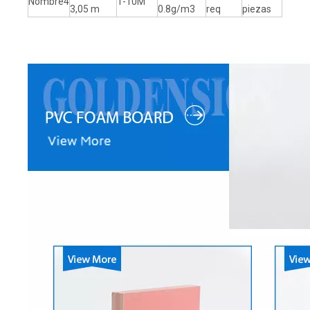
Nombre4
1-10M
3,05 m
0.8g/m3
req
piezas