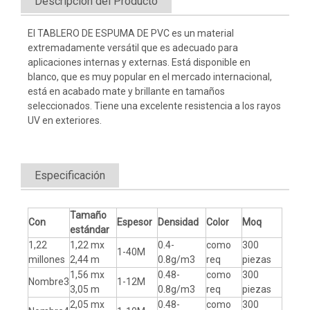
Descripción del Producto
El TABLERO DE ESPUMA DE PVC es un material
extremadamente versátil que es adecuado para
aplicaciones internas y externas. Está disponible en
blanco, que es muy popular en el mercado internacional,
está en acabado mate y brillante en tamaños
seleccionados. Tiene una excelente resistencia a los rayos
UV en exteriores.
Especificación
Tamaño
Con
Espesor
Densidad
Color
Moq
estándar
1,22
1,22 mx
0.4-
como
300
1-40M
millones
2,44 m
0.8g/m3
req
piezas
1,56 mx
0.48-
como
300
Nombre3
1-12M
3,05 m
0.8g/m3
req
piezas
2,05 mx
0.48-
como
300