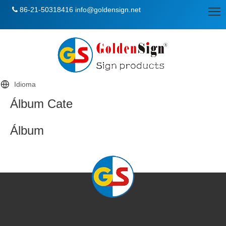
86-21-50318416
info@goldensign.net

Idioma
Álbum Cate
Álbum
Navegación rápida