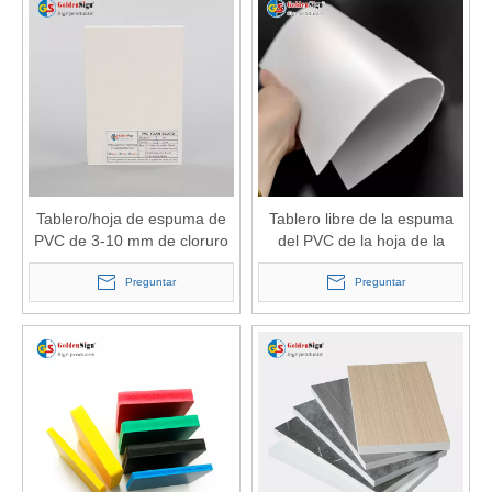
Tablero/hoja de espuma de
Tablero libre de la espuma
PVC de 3-10 mm de cloruro
del PVC de la hoja de la
de polivinilo
espuma del PVC de la divisa
Preguntar
de 3m m 5m m para hacer
Preguntar
publicidad de la impresión
UV