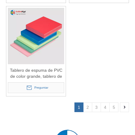
Tablero de espuma de PVC
de color grande, tablero de
espuma de PVC sin plomo,
tablero rígido de PVC
Preguntar
1220*2440
1
2
3
4
5