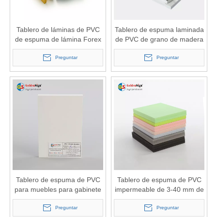
Tablero de láminas de PVC
Tablero de espuma laminada
de espuma de lámina Forex
de PVC de grano de madera
de PVC de color blanco de 1-
Goldensign para paneles de
40 mm
Preguntar
pared
Preguntar
Tablero de espuma de PVC
Tablero de espuma de PVC
para muebles para gabinete
impermeable de 3-40 mm de
Tablero de PVC Celuka
muebles blancos y de
Preguntar
colores
Preguntar