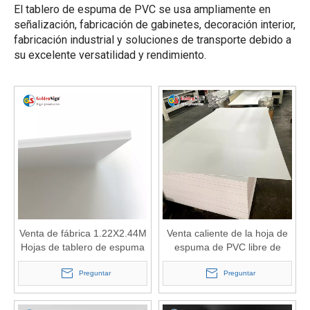
El tablero de espuma de PVC se usa ampliamente en
señalización, fabricación de gabinetes, decoración interior,
fabricación industrial y soluciones de transporte debido a
su excelente versatilidad y rendimiento.
Venta de fábrica 1.22X2.44M
Venta caliente de la hoja de
Hojas de tablero de espuma
espuma de PVC libre de
de PVC de color blanco
impresión/impresión UV Hoja
Preguntar
de PVC Sintra/impresión de
Preguntar
tablero de plástico