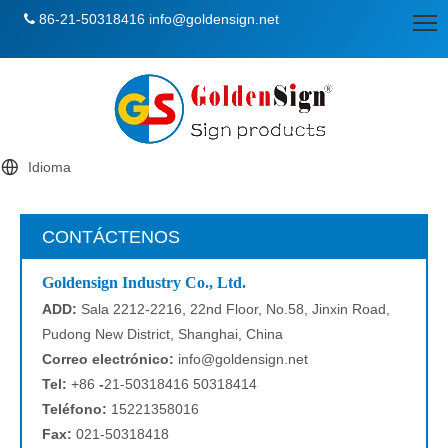
86-21-50318416
info@goldensign.net

Idioma
CONTÁCTENOS
Goldensign Industry Co., Ltd.
ADD:
Sala 2212-2216, 22nd Floor, No.58, Jinxin Road,
Pudong New District, Shanghai, China
Correo electrónico:
info@goldensign.net
Tel:
+86
-
21-50318416 50318414
Teléfono:
15221358016
Fax:
021-50318418